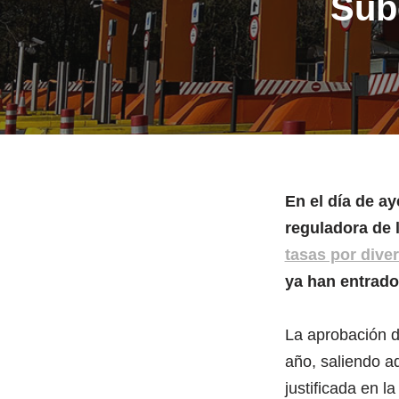
Sube
En el día de a
reguladora de 
tasas por dive
ya han entrado
La aprobación d
año, saliendo a
justificada en 