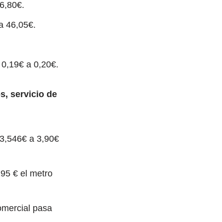
76,80€.
a 46,05€.
 0,19€ a 0,20€.
s, servicio de
 3,546€ a 3,90€
95 € el metro
omercial pasa