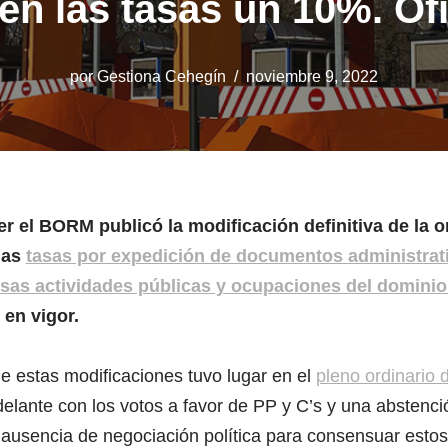
n las tasas un 10%. Ofi
por
Gestiona Cehegín
noviembre 9, 2022
yer el BORM publicó la modificación definitiva de la 
las
tasas por expedición de documentos administrat
rsas actividades públicas y ocupaciones del dominio
 en vigor.
e estas modificaciones tuvo lugar en el
pleno ordinario d
delante con los votos a favor de PP y C’s y una abstenc
la ausencia de negociación política para consensuar esto