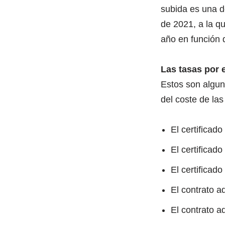
subida es una d
de 2021, a la q
año en función d
Las tasas por 
Estos son algun
del coste de las
El certificad
El certificado
El certificad
El contrato a
El contrato a