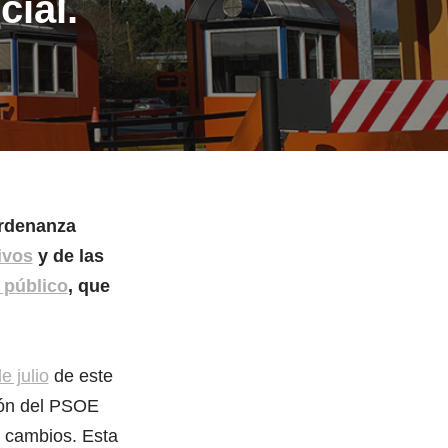
cial.
ordenanza
ivos
y de las
 público
, que
e julio
de este
ión del PSOE
s cambios. Esta