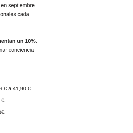
o en septiembre
ionales cada
mentan un 10%.
mar conciencia
9 € a 41,90 €.
 €.
0€.