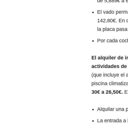
de 5,889€ a 6
El vado perm
142,80€. En 
la placa pasa
Por cada coch
El alquiler de 
actividades de
(que incluye el 
piscina climatiz
30€ a 26,50€.
Es
Alquilar una 
La entrada a 