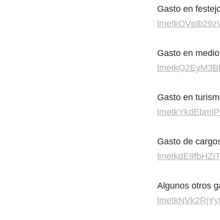
Gasto en festej
lmetkOVplb29z
Gasto en medio
lmetkQ2EyM3B
Gasto en turis
lmetkYkdEbmlP
Gasto de cargos
lmetkdE9fbHZi
Algunos otros g
lmetkNVk2RjYy