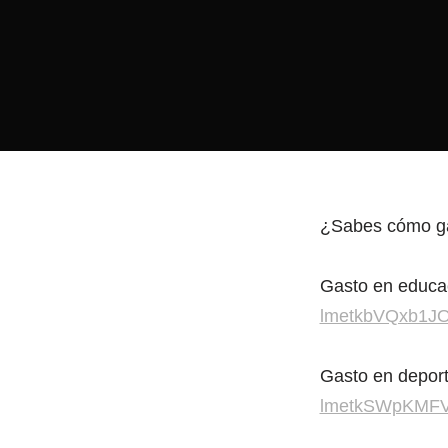
¿Sabes cómo gas
Gasto en educac
lmetkbVQxb1JO
Gasto en depor
lmetkSWpKMFVL