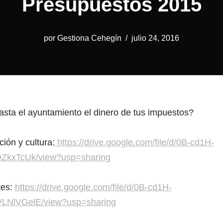
Presupuestos 2015
por
Gestiona Cehegín
julio 24, 2016
ta el ayuntamiento el dinero de tus impuestos?
ión y cultura:
https://drive.google.com/file/d/0B-cd1H-
ZkxTcUk/view?usp=sharing
tes:
https://drive.google.com/file/d/0B-cd1H-
NlVGelE/view?usp=sharing