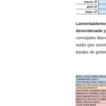
Lamentablement
desordenada y 
concejales libe
están (por asis
equipo de gobie