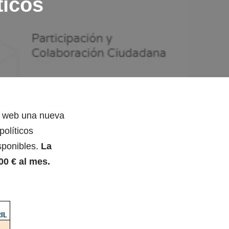
ticos
a web una nueva
olíticos
sponibles.
La
00 € al mes.