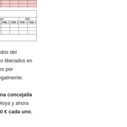
ados del
no liberados en
es por
legalmente.
na concejalía
Moya y ahora
00 € cada uno
,