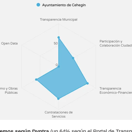
nemos según Dyntra
(un 64% según el Portal de Transp