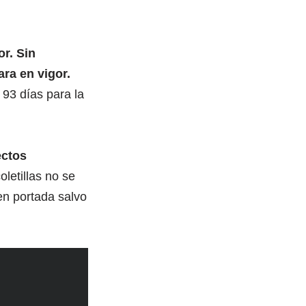
r. Sin
ra en vigor.
 93 días para la
ectos
oletillas no se
n portada salvo