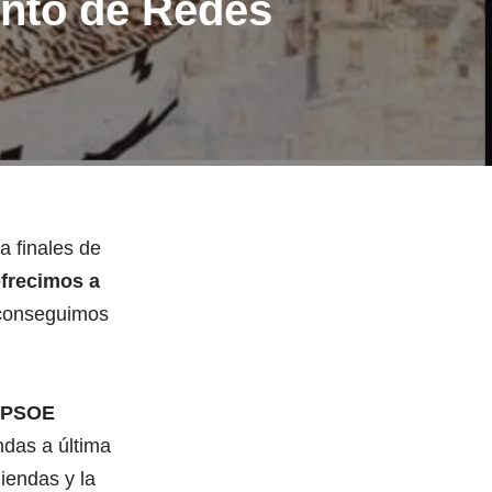
ento de Redes
a finales de
frecimos a
4 conseguimos
l PSOE
ndas a última
iendas y la