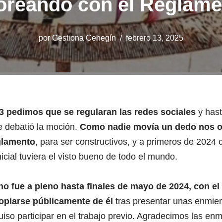
oreando con el Reglam
por
Gestiona Cehegín
febrero 13, 2025
23 pedimos que se regularan las redes sociales
y hast
 debatió la moción.
Como nadie movía un dedo nos o
glamento
, para ser constructivos, y a primeros de 202
nicial tuviera el visto bueno de todo el mundo.
o fue a pleno hasta finales de mayo de 2024, con e
opiarse públicamente de él
tras presentar unas enmie
iso participar en el trabajo previo. Agradecimos las enm