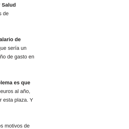
y Salud
s de
alario de
que sería un
 año de gasto en
blema es que
 euros al año,
 esta plaza. Y
los motivos de