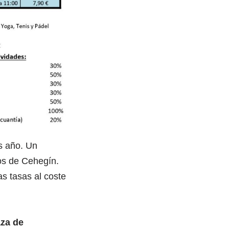
s año. Un
nos de Cehegín.
as tasas al coste
aza de