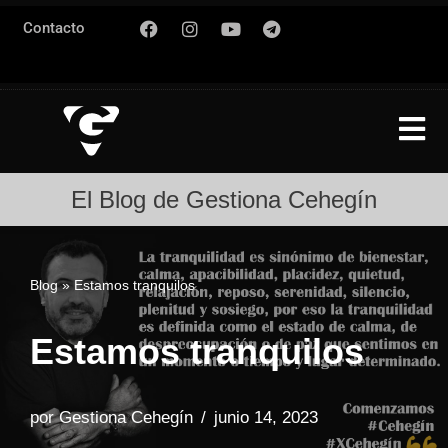
Contacto
Saltar
al
contenido
El Blog de Gestiona Cehegín
Blog
»
Estamos tranquilos
Estamos tranquilos
por
Gestiona Cehegín
junio 14, 2023