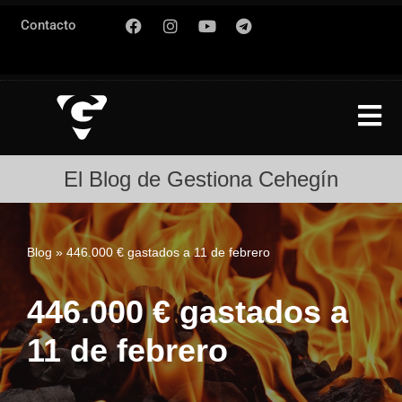
Contacto
Saltar
al
contenido
El Blog de Gestiona Cehegín
Blog
»
446.000 € gastados a 11 de febrero
446.000 € gastados a
11 de febrero